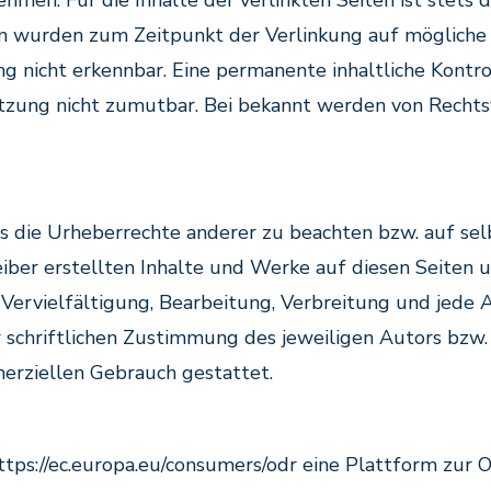
men. Für die Inhalte der verlinkten Seiten ist stets d
iten wurden zum Zeitpunkt der Verlinkung auf möglich
 nicht erkennbar. Eine permanente inhaltliche Kontrol
tzung nicht zumutbar. Bei bekannt werden von Rechts
ts die Urheberrechte anderer zu beachten bzw. auf sel
eiber erstellten Inhalte und Werke auf diesen Seiten
ie Vervielfältigung, Bearbeitung, Verbreitung und jed
schriftlichen Zustimmung des jeweiligen Autors bzw. 
merziellen Gebrauch gestattet.
tps://ec.europa.eu/consumers/odr eine Plattform zur O