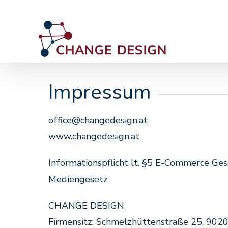
Skip
to
content
Impressum
office@changedesign.at
www.changedesign.at
Informationspflicht lt. §5 E-Commerce G
Mediengesetz
CHANGE DESIGN
Firmensitz: Schmelzhüttenstraße 25, 902